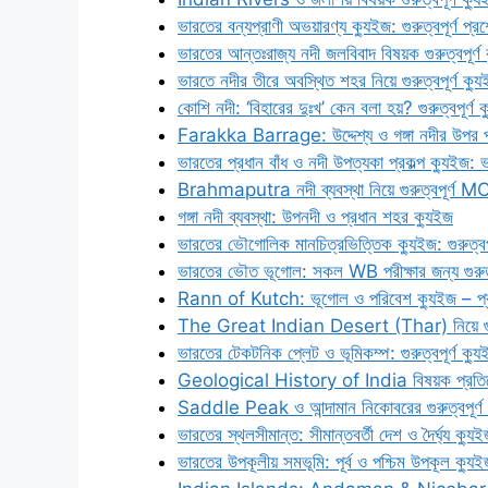
ভারতের বন্যপ্রাণী অভয়ারণ্য ক্যুইজ: গুরুত্বপূর্ণ প্
ভারতের আন্তঃরাজ্য নদী জলবিবাদ বিষয়ক গুরুত্বপূর্ণ 
ভারতে নদীর তীরে অবস্থিত শহর নিয়ে গুরুত্বপূর্ণ ক্য
কোশি নদী: ‘বিহারের দুঃখ’ কেন বলা হয়? গুরুত্বপূর্ণ 
Farakka Barrage: উদ্দেশ্য ও গঙ্গা নদীর উপর প
ভারতের প্রধান বাঁধ ও নদী উপত্যকা প্রকল্প ক্যুইজ: ভ
Brahmaputra নদী ব্যবস্থা নিয়ে গুরুত্বপূর্ণ M
গঙ্গা নদী ব্যবস্থা: উপনদী ও প্রধান শহর ক্যুইজ
ভারতের ভৌগোলিক মানচিত্রভিত্তিক ক্যুইজ: গুরুত্বপূ
ভারতের ভৌত ভূগোল: সকল WB পরীক্ষার জন্য গুরুত্ব
Rann of Kutch: ভূগোল ও পরিবেশ ক্যুইজ – প্রত
The Great Indian Desert (Thar) নিয়ে গুরুত্বপ
ভারতের টেকটনিক প্লেট ও ভূমিকম্প: গুরুত্বপূর্ণ ক্য
Geological History of India বিষয়ক প্রতিযোগিতা
Saddle Peak ও আন্দামান নিকোবরের গুরুত্বপূর্ণ শৃ
ভারতের স্থলসীমান্ত: সীমান্তবর্তী দেশ ও দৈর্ঘ্য ক্যু
ভারতের উপকূলীয় সমভূমি: পূর্ব ও পশ্চিম উপকূল ক্যু