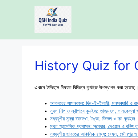
Skip
to
content
History Quiz for
এখানে ইতিহাস বিষয়ক বিভিন্ন ক্যুইজ উপস্থাপন করা হয়েছে
আকবরের শাসনকাল: দিন-ই-ইলাহী, মনসবদারি ও রাজ
মুঘল শিল্প ও স্থাপত্য ক্যুইজ: তাজমহল, লালকেল্লা 
মধ্যযুগীয় মুদ্রা ব্যবস্থা: টঙ্কা, জিতল ও দম ক্যুইজ
মুঘল প্রাদেশিক প্রশাসন: সুবেদার, দেওয়ান ও বখ্শি ক
মধ্যযুগীয় ভারতের আঞ্চলিক রাজ্য: বেঙ্গল, জৌনপুর ও