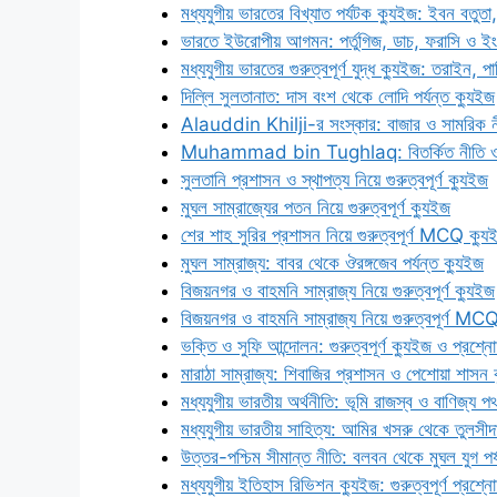
মধ্যযুগীয় ভারতের বিখ্যাত পর্যটক ক্যুইজ: ইবন বতু
ভারতে ইউরোপীয় আগমন: পর্তুগিজ, ডাচ, ফরাসি ও ই
মধ্যযুগীয় ভারতের গুরুত্বপূর্ণ যুদ্ধ ক্যুইজ: তরাইন, 
দিল্লি সুলতানাত: দাস বংশ থেকে লোদি পর্যন্ত ক্যুইজ
Alauddin Khilji-র সংস্কার: বাজার ও সামরিক ন
Muhammad bin Tughlaq: বিতর্কিত নীতি ও সি
সুলতানি প্রশাসন ও স্থাপত্য নিয়ে গুরুত্বপূর্ণ ক্যুইজ
মুঘল সাম্রাজ্যের পতন নিয়ে গুরুত্বপূর্ণ ক্যুইজ
শের শাহ সুরির প্রশাসন নিয়ে গুরুত্বপূর্ণ MCQ ক্যু
মুঘল সাম্রাজ্য: বাবর থেকে ঔরঙ্গজেব পর্যন্ত ক্যুইজ
বিজয়নগর ও বাহমনি সাম্রাজ্য নিয়ে গুরুত্বপূর্ণ ক্যুইজ
বিজয়নগর ও বাহমনি সাম্রাজ্য নিয়ে গুরুত্বপূর্ণ MC
ভক্তি ও সুফি আন্দোলন: গুরুত্বপূর্ণ ক্যুইজ ও প্রশ্ন
মারাঠা সাম্রাজ্য: শিবাজির প্রশাসন ও পেশোয়া শাসন 
মধ্যযুগীয় ভারতীয় অর্থনীতি: ভূমি রাজস্ব ও বাণিজ্য প
মধ্যযুগীয় ভারতীয় সাহিত্য: আমির খসরু থেকে তুলসীদ
উত্তর-পশ্চিম সীমান্ত নীতি: বলবন থেকে মুঘল যুগ পর্
মধ্যযুগীয় ইতিহাস রিভিশন ক্যুইজ: গুরুত্বপূর্ণ প্রশ্