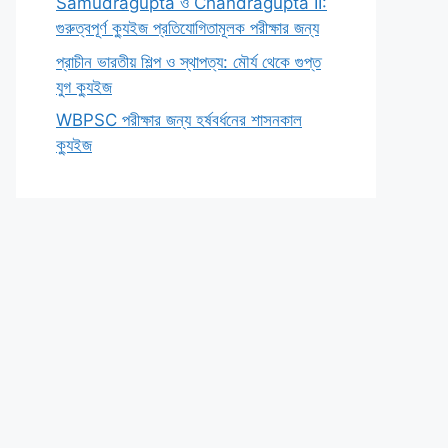
Samudragupta ও Chandragupta II:
গুরুত্বপূর্ণ ক্যুইজ প্রতিযোগিতামূলক পরীক্ষার জন্য
প্রাচীন ভারতীয় শিল্প ও স্থাপত্য: মৌর্য থেকে গুপ্ত
যুগ ক্যুইজ
WBPSC পরীক্ষার জন্য হর্ষবর্ধনের শাসনকাল
ক্যুইজ