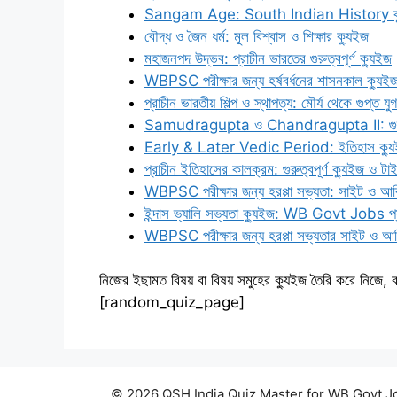
Sangam Age: South Indian History ক্যুইজ 
বৌদ্ধ ও জৈন ধর্ম: মূল বিশ্বাস ও শিক্ষার ক্যুইজ
মহাজনপদ উদ্ভব: প্রাচীন ভারতের গুরুত্বপূর্ণ ক্যুইজ
WBPSC পরীক্ষার জন্য হর্ষবর্ধনের শাসনকাল ক্যুই
প্রাচীন ভারতীয় শিল্প ও স্থাপত্য: মৌর্য থেকে গুপ্ত যু
Samudragupta ও Chandragupta II: গুরুত্বপূর
Early & Later Vedic Period: ইতিহাস ক্যুইজ ও 
প্রাচীন ইতিহাসের কালক্রম: গুরুত্বপূর্ণ ক্যুইজ ও 
WBPSC পরীক্ষার জন্য হরপ্পা সভ্যতা: সাইট ও আবি
ইন্দাস ভ্যালি সভ্যতা ক্যুইজ: WB Govt Jobs প্র
WBPSC পরীক্ষার জন্য হরপ্পা সভ্যতার সাইট ও আবি
নিজের ইছামত বিষয় বা বিষয় সমুহের ক্যুইজ তৈরি করে নিজে, ব
[random_quiz_page]
© 2026 QSH India Quiz Master for WB Govt J