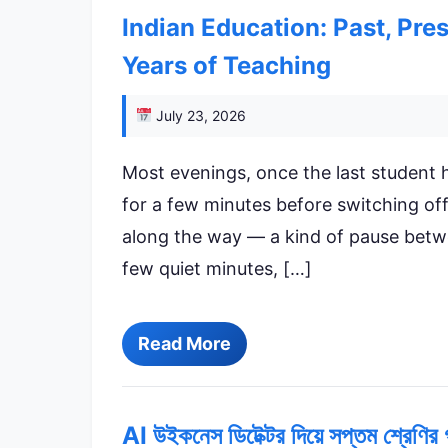
Indian Education: Past, Pre
Years of Teaching
July 23, 2026
Most evenings, once the last student h
for a few minutes before switching off 
along the way — a kind of pause betw
few quiet minutes, […]
Read More
AI উইকনেস ডিটেক্টর দিয়ে সপ্তম শ্রেণির গ