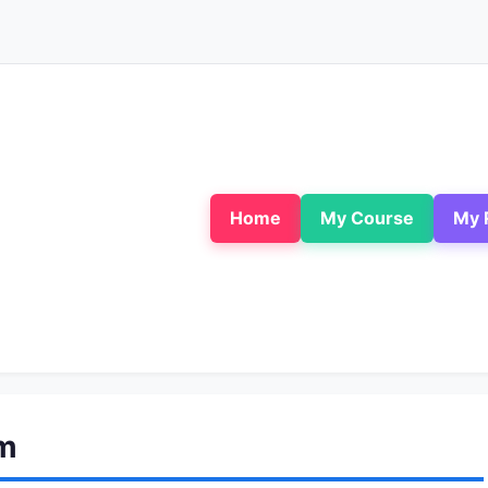
Home
My Course
My 
im