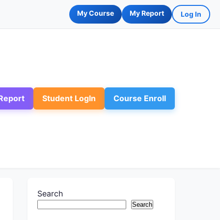
My Course
My Report
Log In
Report
Student LogIn
Course Enroll
Search
Search