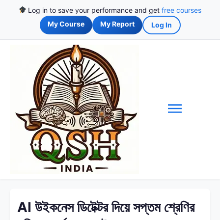
Log in to save your performance and get
free courses
My Course
My Report
Log In
AI উইকনেস ডিটেক্টর দিয়ে সপ্তম শ্রেণির