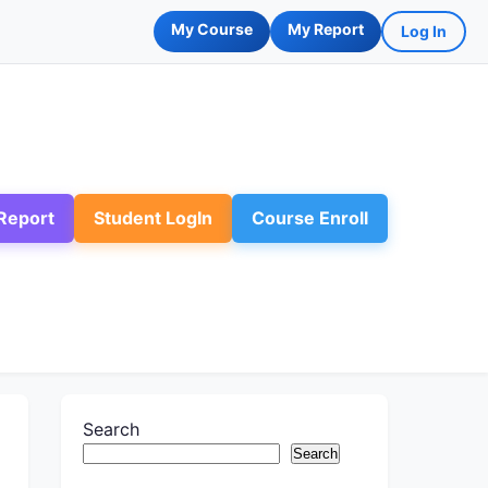
My Course
My Report
Log In
Report
Student LogIn
Course Enroll
Search
Search