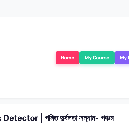
Home
My Course
My 
tor | গনিত দুর্বলতা সন্ধান- পঞ্চম