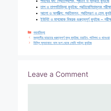
পদার্থের ধর্ম: স্থিতিস্থাপক, পৃষ্ঠটান ও সান্দ্রতা ক্যুইজ
তাপ ও তাপগতিবিদ্যা ক্যুইজ: প্রতিযোগিতামূলক পরীক্ষার 
আলো ও অপটিক্স: প্রতিফলন, প্রতিসরণ ও লেন্স ক্যু
ইউনিট ও মাপজোক বিষয়ক গুরুত্বপূর্ণ ক্যুইজ – পরীক্ষ
Categories
পদার্থবিদ্যা
মধ্যযুগীয় ভারতের গুরুত্বপূর্ণ যুদ্ধ ক্যুইজ: তরাইন, পানিপথ ও খানওয়া
দিল্লি সুলতানাত: দাস বংশ থেকে লোদি পর্যন্ত ক্যুইজ
Leave a Comment
Comment