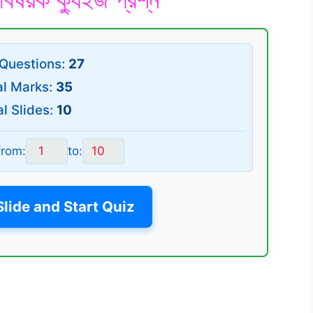
 Questions:
27
al Marks:
35
al Slides:
10
from:
to:
lide and Start Quiz