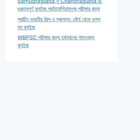
Samudragupta ও Chandragupta II:
গুরুত্বপূর্ণ ক্যুইজ প্রতিযোগিতামূলক পরীক্ষার জন্য
প্রাচীন ভারতীয় শিল্প ও স্থাপত্য: মৌর্য থেকে গুপ্ত
যুগ ক্যুইজ
WBPSC পরীক্ষার জন্য হর্ষবর্ধনের শাসনকাল
ক্যুইজ